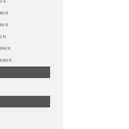
3-4
80 N
66 N
2 N
990 N
1180 N