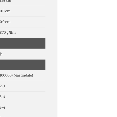
138 cm
0.0 cm
0.0 cm
870 g/lfm
ja
100000 (Martindale)
2-3
3-4
3-4