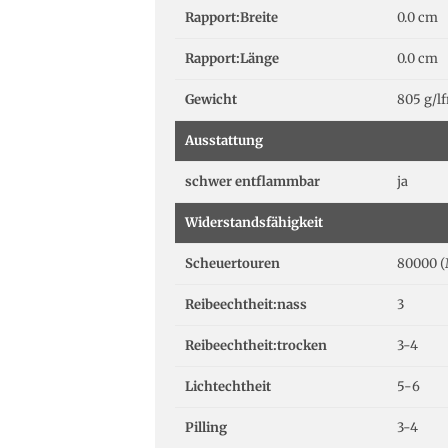
Rapport:Breite
0.0 cm
Rapport:Länge
0.0 cm
Gewicht
805 g/l
Ausstattung
schwer entflammbar
ja
Widerstandsfähigkeit
Scheuertouren
80000 (
Reibeechtheit:nass
3
Reibeechtheit:trocken
3-4
Lichtechtheit
5-6
Pilling
3-4