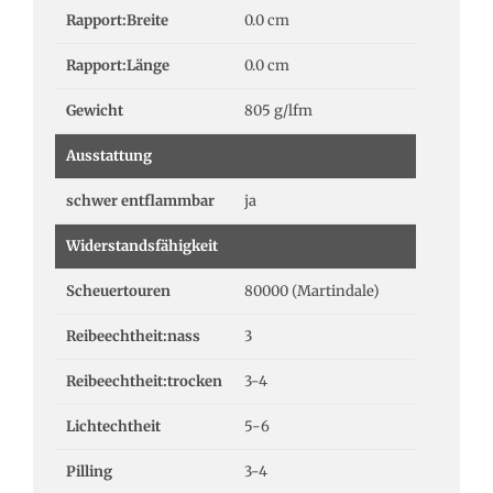
Rapport:Breite
0.0 cm
Rapport:Länge
0.0 cm
Gewicht
805 g/lfm
Ausstattung
schwer entflammbar
ja
Widerstandsfähigkeit
Scheuertouren
80000 (Martindale)
Reibeechtheit:nass
3
Reibeechtheit:trocken
3-4
Lichtechtheit
5-6
Pilling
3-4