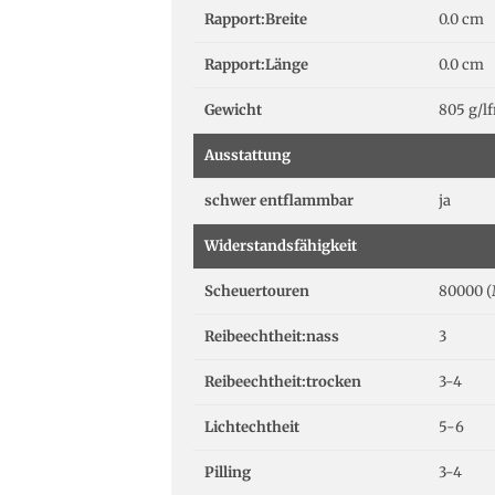
Rapport:Breite
0.0 cm
Rapport:Länge
0.0 cm
Gewicht
805 g/l
Ausstattung
schwer entflammbar
ja
Widerstandsfähigkeit
Scheuertouren
80000 (
Reibeechtheit:nass
3
Reibeechtheit:trocken
3-4
Lichtechtheit
5-6
Pilling
3-4