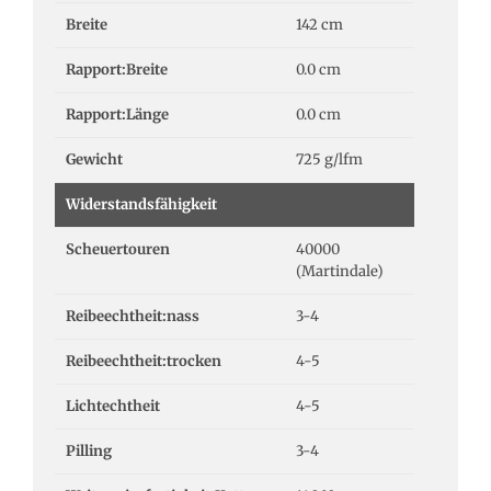
Breite
142 cm
Rapport:Breite
0.0 cm
Rapport:Länge
0.0 cm
Gewicht
725 g/lfm
Widerstandsfähigkeit
Scheuertouren
40000
(Martindale)
Reibeechtheit:nass
3-4
Reibeechtheit:trocken
4-5
Lichtechtheit
4-5
Pilling
3-4