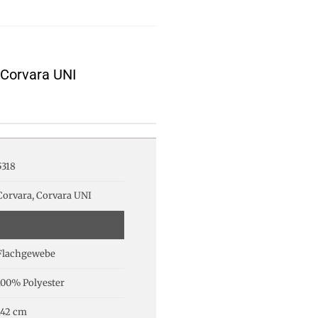
 Corvara UNI
5318
Corvara, Corvara UNI
Flachgewebe
100% Polyester
142 cm