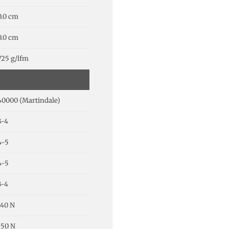
0.0 cm
0.0 cm
725 g/lfm
40000 (Martindale)
3-4
4-5
4-5
3-4
140 N
150 N