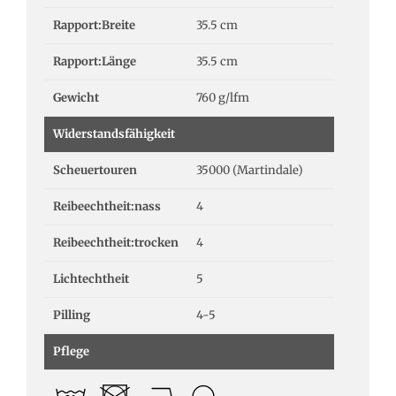
Rapport:Breite
35.5 cm
Rapport:Länge
35.5 cm
Gewicht
760 g/lfm
Widerstandsfähigkeit
Scheuertouren
35000 (Martindale)
Reibeechtheit:nass
4
Reibeechtheit:trocken
4
Lichtechtheit
5
Pilling
4-5
Pflege