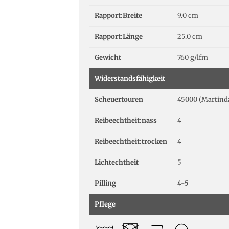
Rapport:Breite
9.0 cm
Rapport:Länge
25.0 cm
Gewicht
760 g/lfm
Widerstandsfähigkeit
Scheuertouren
45000 (Martind
Reibeechtheit:nass
4
Reibeechtheit:trocken
4
Lichtechtheit
5
Pilling
4-5
Pflege