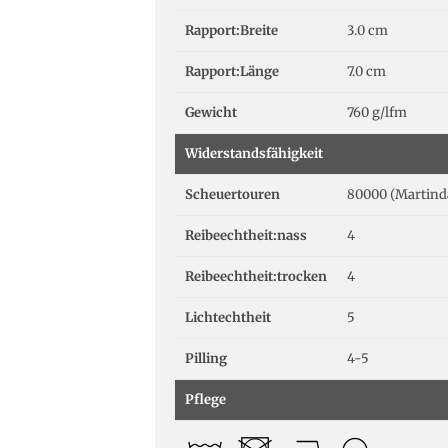
Rapport:Breite
3.0 cm
Rapport:Länge
7.0 cm
Gewicht
760 g/lfm
Widerstandsfähigkeit
Scheuertouren
80000 (Martind
Reibeechtheit:nass
4
Reibeechtheit:trocken
4
Lichtechtheit
5
Pilling
4-5
Pflege