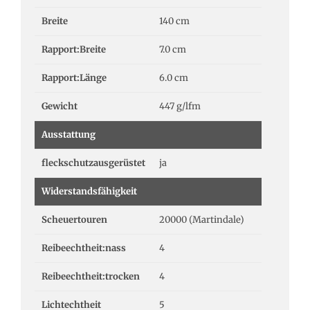
Breite
140 cm
Rapport:Breite
7.0 cm
Rapport:Länge
6.0 cm
Gewicht
447 g/lfm
Ausstattung
fleckschutzausgerüstet
ja
Widerstandsfähigkeit
Scheuertouren
20000 (Martindale)
Reibeechtheit:nass
4
Reibeechtheit:trocken
4
Lichtechtheit
5