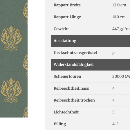
Rapport:Breite
12.0 cm
Rapport:Länge
10.0 cm
Gewicht
447 g/lfm
Ausstattung
fleckschutzausgerüstet
ja
Widerstandsfähigkeit
Scheuertouren
20000 (M
Reibeechtheit:nass
4
Reibeechtheit:trocken
4
Lichtechtheit
5
Pilling
4-5