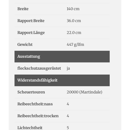
Breite
140 cm
Rapport:Breite
36.0 cm
Rapport:Länge
22.0 cm
Gewicht
447 g/lfm
Ausstattung
fleckschutzausgerüstet
ja
Widerstandsfähigkeit
Scheuertouren
20000 (Martindale)
Reibeechtheit:nass
4
Reibeechtheit:trocken
4
Lichtechtheit
5