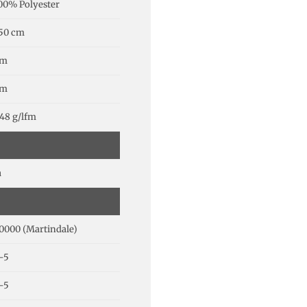
00% Polyester
50 cm
cm
cm
48 g/lfm
a
0000 (Martindale)
-5
-5