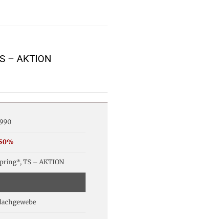
 TS – AKTION
990
-50%
pring*, TS – AKTION
lachgewebe