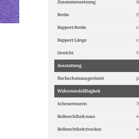
Zusammensetzung
1
Breite
1
Rapport:Breite
Rapport:Länge
Gewicht
5
Ausstattung
fleckschutzausgerüstet
j
Widerstandsfähigkeit
Scheuertouren
7
Reibeechtheit:nass
4
Reibeechtheit:trocken
4