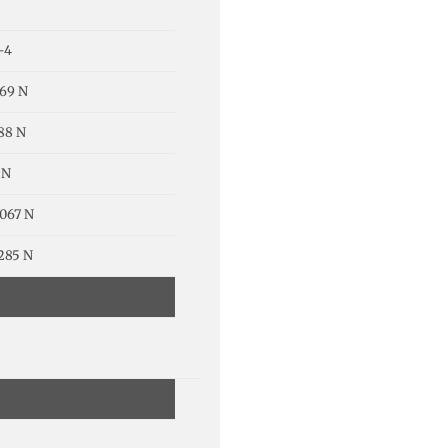
-4
69 N
88 N
 N
067 N
285 N