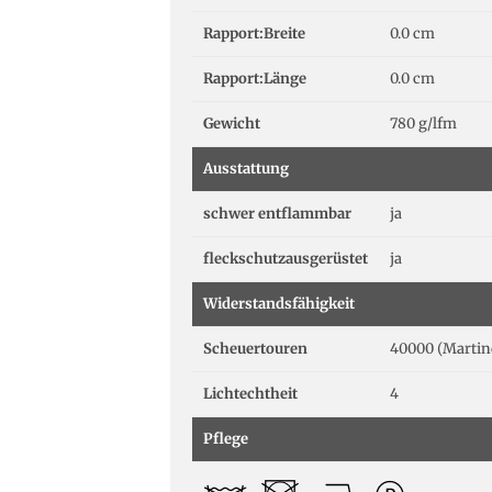
Rapport:Breite
0.0 cm
Rapport:Länge
0.0 cm
Gewicht
780 g/lfm
Ausstattung
schwer entflammbar
ja
fleckschutzausgerüstet
ja
Widerstandsfähigkeit
Scheuertouren
40000 (Martin
Lichtechtheit
4
Pflege