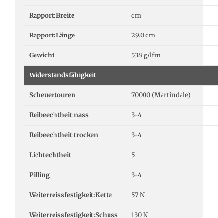
Rapport:Breite
cm
Rapport:Länge
29.0 cm
Gewicht
538 g/lfm
Widerstandsfähigkeit
Scheuertouren
70000 (Martindale)
Reibeechtheit:nass
3-4
Reibeechtheit:trocken
3-4
Lichtechtheit
5
Pilling
3-4
Weiterreissfestigkeit:Kette
57 N
Weiterreissfestigkeit:Schuss
130 N