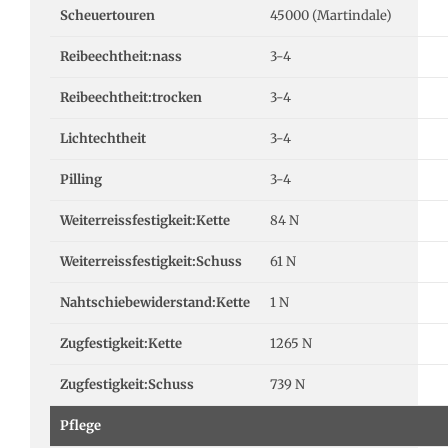
Scheuertouren
45000 (Martindale)
Reibeechtheit:nass
3-4
Reibeechtheit:trocken
3-4
Lichtechtheit
3-4
Pilling
3-4
Weiterreissfestigkeit:Kette
84 N
Weiterreissfestigkeit:Schuss
61 N
Nahtschiebewiderstand:Kette
1 N
Zugfestigkeit:Kette
1265 N
Zugfestigkeit:Schuss
739 N
Pflege