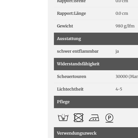
Rapport:Breite
0.0 cm
Rapport:Länge
0.0 cm
Gewicht
980 g/lfm
Ausstattung
schwer entflammbar
ja
Widerstandsfähigkeit
Scheuertouren
30000 (Mar
Lichtechtheit
4-5
Pflege
Verwendungszweck