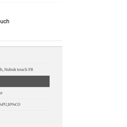
ouch
h, Nubuk touch FR
ke
%PU,10%CO