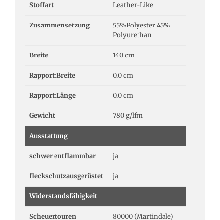
Stoffart
Leather-Like
Zusammensetzung
55%Polyester 45%
Polyurethan
Breite
140 cm
Rapport:Breite
0.0 cm
Rapport:Länge
0.0 cm
Gewicht
780 g/lfm
Ausstattung
schwer entflammbar
ja
fleckschutzausgerüstet
ja
Widerstandsfähigkeit
Scheuertouren
80000 (Martindale)