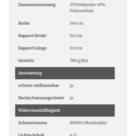
Zusammensetzung
55%Polyester 45%
Polyurethan
Breite
140 cm
Rapport:Breite
0.0 cm
Rapport:Länge
0.0 cm
Gewicht
780 g/lfm
Ausstattung
schwer entflammbar
ja
fleckschutzausgerüstet
ja
Widerstandsfähigkeit
Scheuertouren
80000 (Martindale)
Lichtechtheit
4-5