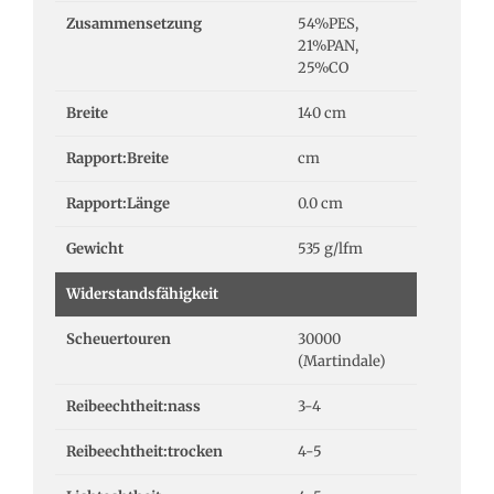
Zusammensetzung
54%PES,
21%PAN,
25%CO
Breite
140 cm
Rapport:Breite
cm
Rapport:Länge
0.0 cm
Gewicht
535 g/lfm
Widerstandsfähigkeit
Scheuertouren
30000
(Martindale)
Reibeechtheit:nass
3-4
Reibeechtheit:trocken
4-5