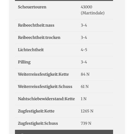
Scheuertouren
43000
(Martindale)
Reibeechtheit:nass
3-4
Reibeechtheit:trocken
3-4
Lichtechtheit
4-5
Pilling
3-4
Weiterreissfestigkeit:Kette
84 N
Weiterreissfestigkeit:Schuss
61 N
Nahtschiebewiderstand:Kette
1 N
Zugfestigkeit:Kette
1265 N
Zugfestigkeit:Schuss
739 N