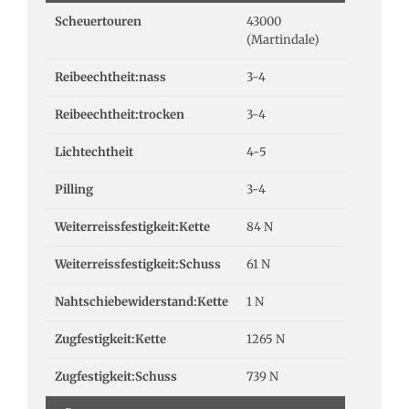
Scheuertouren
43000
(Martindale)
Reibeechtheit:nass
3-4
Reibeechtheit:trocken
3-4
Lichtechtheit
4-5
Pilling
3-4
Weiterreissfestigkeit:Kette
84 N
Weiterreissfestigkeit:Schuss
61 N
Nahtschiebewiderstand:Kette
1 N
Zugfestigkeit:Kette
1265 N
Zugfestigkeit:Schuss
739 N