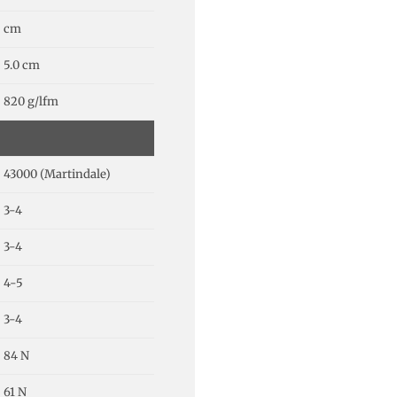
cm
5.0 cm
820 g/lfm
43000 (Martindale)
3-4
3-4
4-5
3-4
84 N
61 N