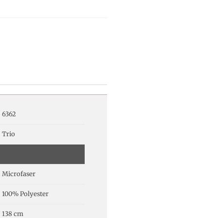
6362
Trio
Microfaser
100% Polyester
138 cm