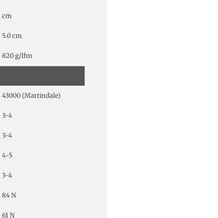
cm
5.0 cm
820 g/lfm
43000 (Martindale)
3-4
3-4
4-5
3-4
84 N
61 N