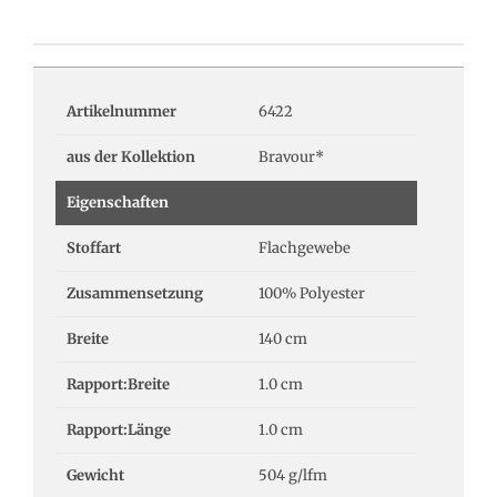
Artikelnummer
6422
aus der Kollektion
Bravour*
Eigenschaften
Stoffart
Flachgewebe
Zusammensetzung
100% Polyester
Breite
140 cm
Rapport:Breite
1.0 cm
Rapport:Länge
1.0 cm
Gewicht
504 g/lfm