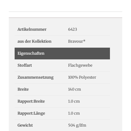
Artikelnummer
6423
aus der Kollektion
Bravour*
Eigenschaften
Stoffart
Flachgewebe
Zusammensetzung
100% Polyester
Breite
140 cm
Rapport:Breite
1.0 cm
Rapport:Länge
1.0 cm
Gewicht
504 g/lfm