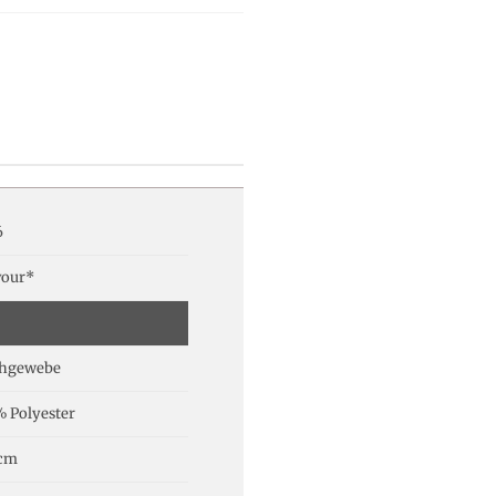
6
vour*
chgewebe
 Polyester
 cm