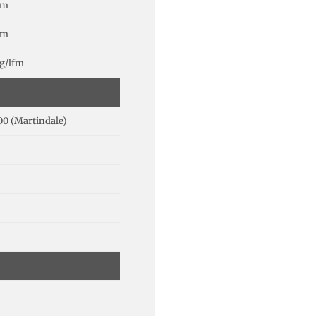
cm
cm
g/lfm
0 (Martindale)