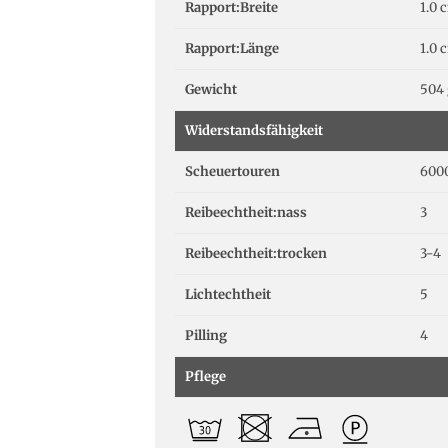
Rapport:Breite
1.0 
Rapport:Länge
1.0 
Gewicht
504 
Widerstandsfähigkeit
Scheuertouren
6000
Reibeechtheit:nass
3
Reibeechtheit:trocken
3-4
Lichtechtheit
5
Pilling
4
Pflege