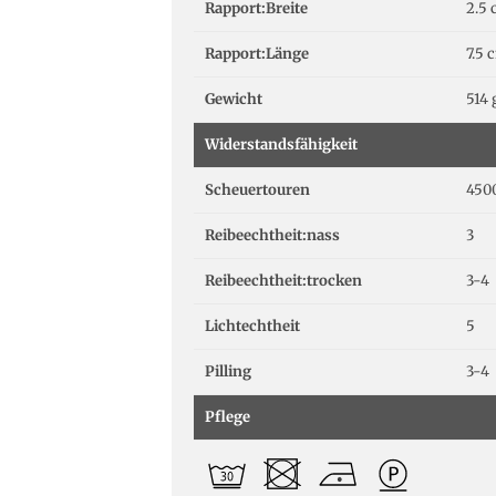
Rapport:Breite
2.5
Rapport:Länge
7.5 
Gewicht
514 
Widerstandsfähigkeit
Scheuertouren
450
Reibeechtheit:nass
3
Reibeechtheit:trocken
3-4
Lichtechtheit
5
Pilling
3-4
Pflege