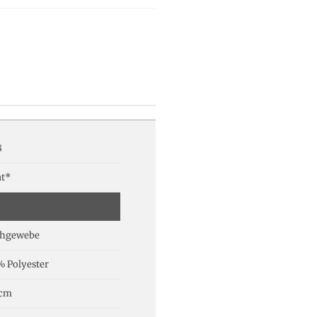
8
at*
chgewebe
% Polyester
 cm