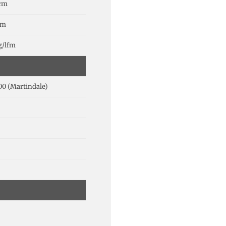
 cm
cm
g/lfm
00 (Martindale)