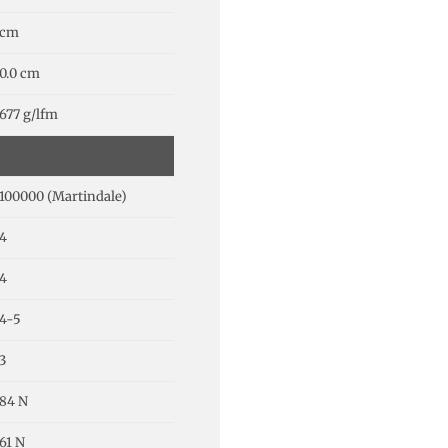
cm
0.0 cm
677 g/lfm
100000 (Martindale)
4
4
4-5
3
84 N
61 N