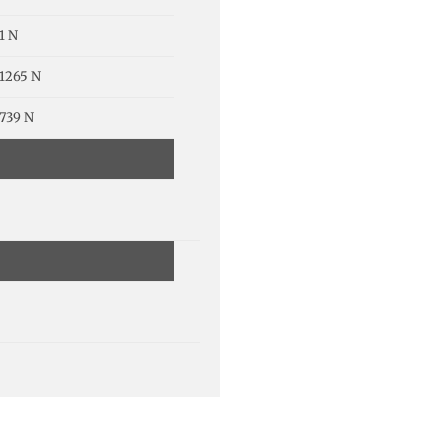
1 N
1265 N
739 N