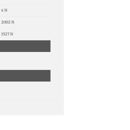
4 N
2002 N
1527 N