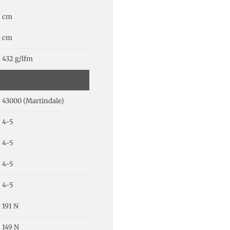
cm
cm
432 g/lfm
43000 (Martindale)
4-5
4-5
4-5
4-5
191 N
149 N