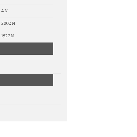
4 N
2002 N
1527 N