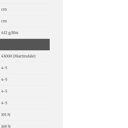
cm
cm
432 g/lfm
43000 (Martindale)
4-5
4-5
4-5
4-5
191 N
149 N