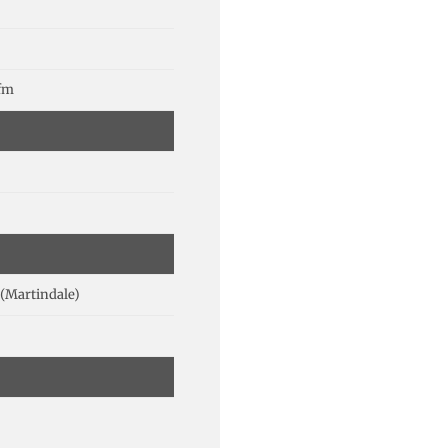
lfm
(Martindale)