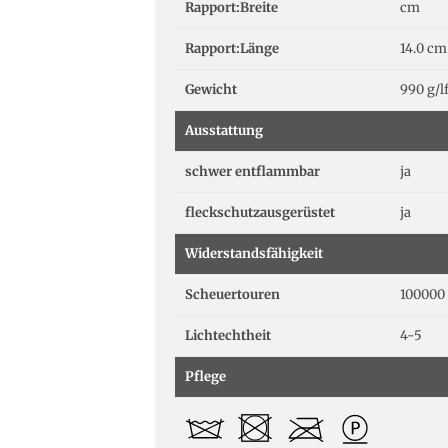
Rapport:Breite
cm
Rapport:Länge
14.0 cm
Gewicht
990 g/
Ausstattung
schwer entflammbar
ja
fleckschutzausgerüstet
ja
Widerstandsfähigkeit
Scheuertouren
100000 
Lichtechtheit
4-5
Pflege