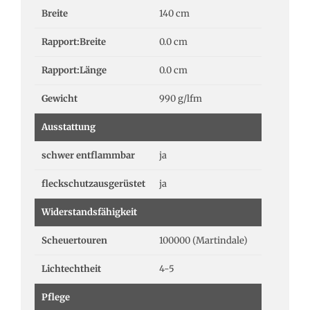
Breite
140 cm
Rapport:Breite
0.0 cm
Rapport:Länge
0.0 cm
Gewicht
990 g/lfm
Ausstattung
schwer entflammbar
ja
fleckschutzausgerüstet
ja
Widerstandsfähigkeit
Scheuertouren
100000 (Martindale)
Lichtechtheit
4-5
Pflege