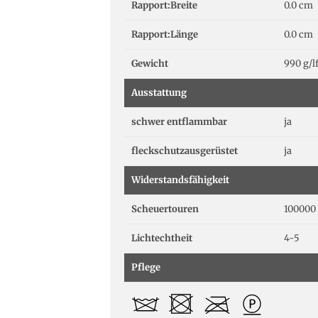
Rapport:Breite
0.0 cm
Rapport:Länge
0.0 cm
Gewicht
990 g/
Ausstattung
schwer entflammbar
ja
fleckschutzausgerüstet
ja
Widerstandsfähigkeit
Scheuertouren
100000 
Lichtechtheit
4-5
Pflege