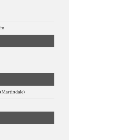
lfm
(Martindale)