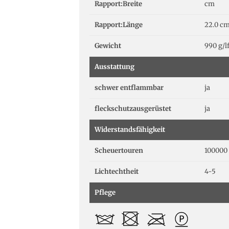
Rapport:Breite
cm
Rapport:Länge
22.0 c
Gewicht
990 g/
Ausstattung
schwer entflammbar
ja
fleckschutzausgerüstet
ja
Widerstandsfähigkeit
Scheuertouren
100000 
Lichtechtheit
4-5
Pflege