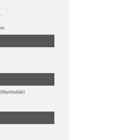
m
lfm
(Martindale)