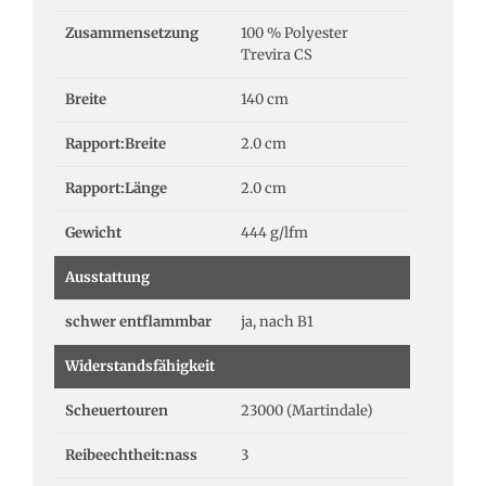
Zusammensetzung
100 % Polyester
Trevira CS
Breite
140 cm
Rapport:Breite
2.0 cm
Rapport:Länge
2.0 cm
Gewicht
444 g/lfm
Ausstattung
schwer entflammbar
ja, nach B1
Widerstandsfähigkeit
Scheuertouren
23000 (Martindale)
Reibeechtheit:nass
3