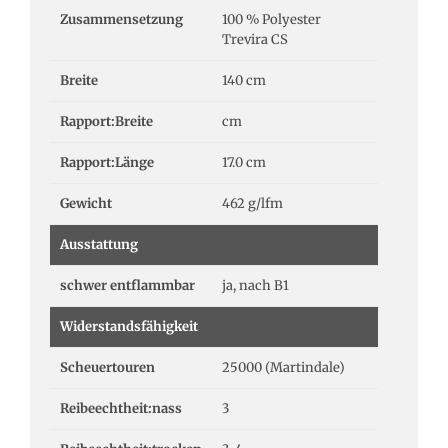
Zusammensetzung
100 % Polyester
Trevira CS
Breite
140 cm
Rapport:Breite
cm
Rapport:Länge
17.0 cm
Gewicht
462 g/lfm
Ausstattung
schwer entflammbar
ja, nach B1
Widerstandsfähigkeit
Scheuertouren
25000 (Martindale)
Reibeechtheit:nass
3