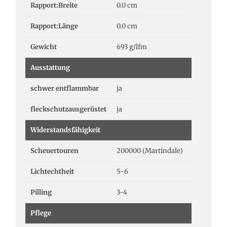
Rapport:Breite
0.0 cm
Rapport:Länge
0.0 cm
Gewicht
693 g/lfm
Ausstattung
schwer entflammbar
ja
fleckschutzausgerüstet
ja
Widerstandsfähigkeit
Scheuertouren
200000 (Martindale)
Lichtechtheit
5-6
Pilling
3-4
Pflege