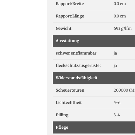
Rapport:Breite
0.0 cm
Rapport:Länge
0.0 cm
Gewicht
693 g/lfm
Ausstattung
schwer entflammbar
ja
fleckschutzausgerüstet
ja
Widerstandsfähigkeit
Scheuertouren
200000 (Ma
Lichtechtheit
5-6
Pilling
3-4
Pflege