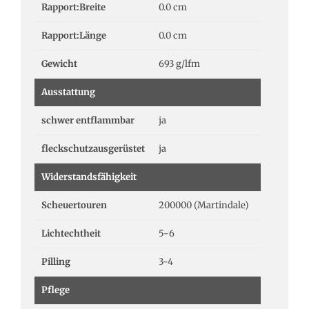
Rapport:Breite
0.0 cm
Rapport:Länge
0.0 cm
Gewicht
693 g/lfm
Ausstattung
schwer entflammbar
ja
fleckschutzausgerüstet
ja
Widerstandsfähigkeit
Scheuertouren
200000 (Martindale)
Lichtechtheit
5-6
Pilling
3-4
Pflege