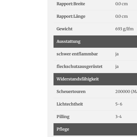
Rapport:Breite
0.0 cm
Rapport:Länge
0.0 cm
Gewicht
693 g/lfm
Ausstattung
schwer entflammbar
ja
fleckschutzausgerüstet
ja
Widerstandsfähigkeit
Scheuertouren
200000 (Ma
Lichtechtheit
5-6
Pilling
3-4
Pflege