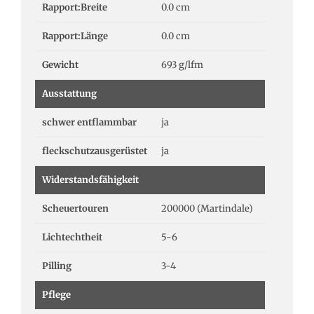
Rapport:Breite
0.0 cm
Rapport:Länge
0.0 cm
Gewicht
693 g/lfm
Ausstattung
schwer entflammbar
ja
fleckschutzausgerüstet
ja
Widerstandsfähigkeit
Scheuertouren
200000 (Martindale)
Lichtechtheit
5-6
Pilling
3-4
Pflege