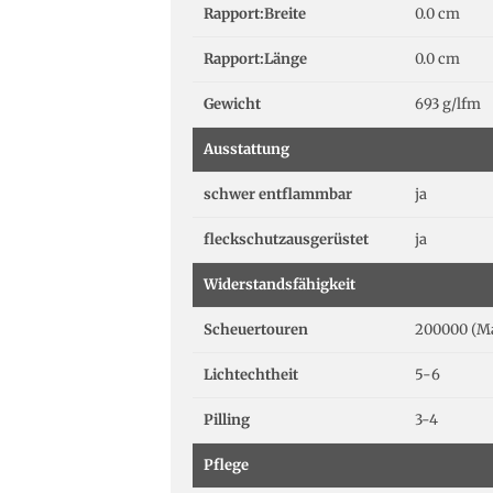
Rapport:Breite
0.0 cm
Rapport:Länge
0.0 cm
Gewicht
693 g/lfm
Ausstattung
schwer entflammbar
ja
fleckschutzausgerüstet
ja
Widerstandsfähigkeit
Scheuertouren
200000 (Ma
Lichtechtheit
5-6
Pilling
3-4
Pflege