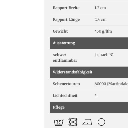
Rapport:Breite
1.2 cm
Rapport:Länge
2.4 cm
Gewicht
450 g/lfm
Ausstattung
schwer
ja, nach B1
entflammbar
Widerstandsfähigkeit
Scheuertouren
60000 (Martindale
Lichtechtheit
4
Pflege