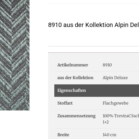
8910 aus der Kollektion Alpin De
Artikelnummer
8910
aus der Kollektion
Alpin Deluxe
Eigenschaften
Stoffart
Flachgewebe
Zusammensetzung
100% TreviraCSsc
1+2
Breite
140 cm