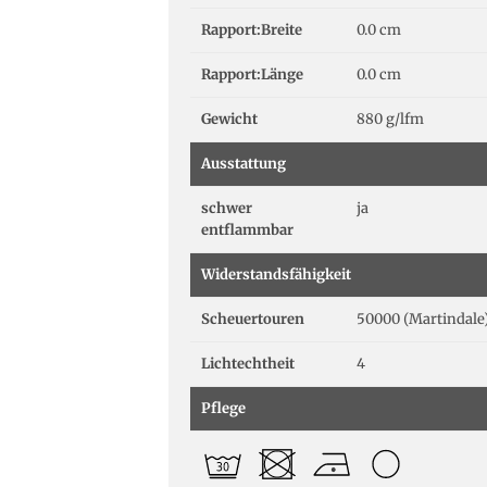
Rapport:Breite
0.0 cm
Rapport:Länge
0.0 cm
Gewicht
880 g/lfm
Ausstattung
schwer
ja
entflammbar
Widerstandsfähigkeit
Scheuertouren
50000 (Martindale
Lichtechtheit
4
Pflege