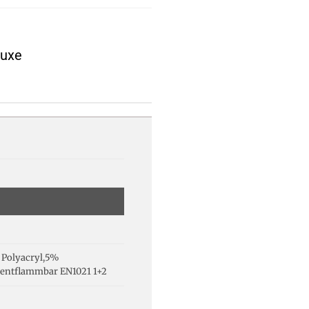
luxe
 Polyacryl,5%
entflammbar EN1021 1+2