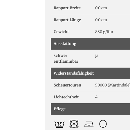
Rapport:Breite
0.0 cm
Rapport:Länge
0.0 cm
Gewicht
880 g/lfm
Ausstattung
schwer
ja
entflammbar
Widerstandsfähigkeit
Scheuertouren
50000 (Martindale
Lichtechtheit
4
Pflege