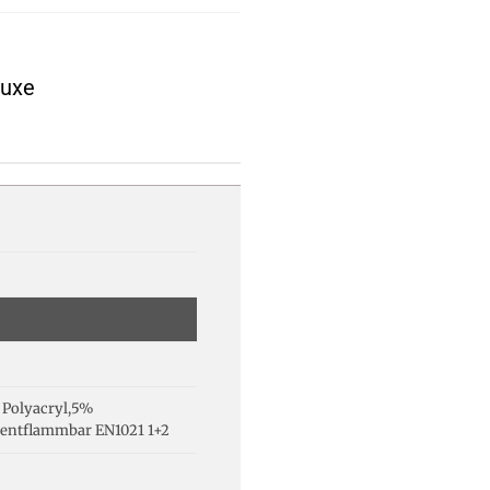
luxe
 Polyacryl,5%
entflammbar EN1021 1+2