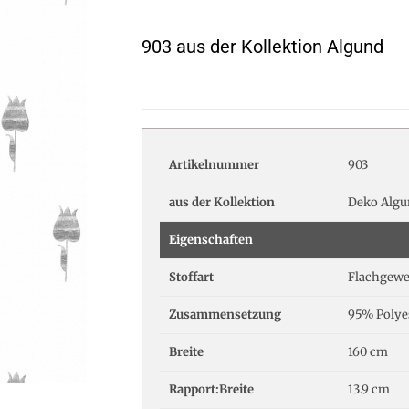
903 aus der Kollektion Algund
Artikelnummer
903
aus der Kollektion
Deko Alg
Eigenschaften
Stoffart
Flachgew
Zusammensetzung
95% Polye
Breite
160 cm
Rapport:Breite
13.9 cm