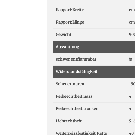
Rapport:Breite
cm
Rapport:Länge
cm
Gewicht
90
Ausstattung
schwer entflammbar
ja
Widerstandsfähigkeit
Scheuertouren
15
Reibeechtheit:nass
4
Reibeechtheit:trocken
4
Lichtechtheit
5-
Weiterreissfestigkeit:Kette
40