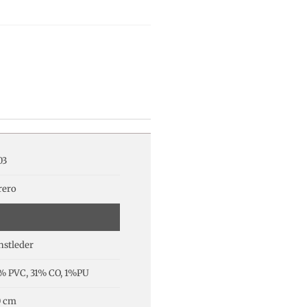
03
rero
nstleder
% PVC, 31% CO, 1%PU
0 cm