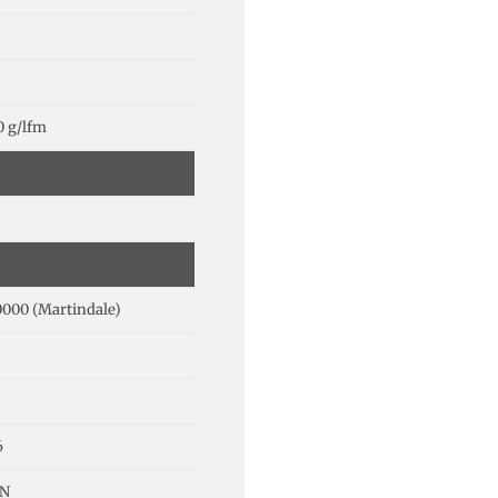
0 g/lfm
0000 (Martindale)
6
 N