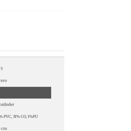
15
rero
nstleder
% PVC, 31% CO, 1%PU
0 cm