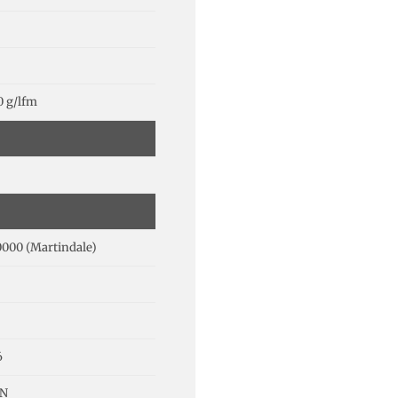
0 g/lfm
0000 (Martindale)
6
 N