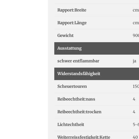
Rapport:Breite
cm
Rapport:Länge
cm
Gewicht
90
Ausstattung
schwer entflammbar
ja
Widerstandsfähigkeit
Scheuertouren
15
Reibeechtheit:nass
4
Reibeechtheit:trocken
4
Lichtechtheit
5-
Weiterreissfestigkeit:Kette
40