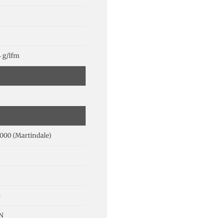
 g/lfm
000 (Martindale)
6
N