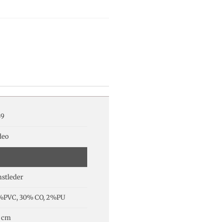
39
deo
stleder
%PVC, 30% CO, 2%PU
 cm